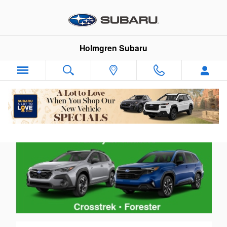
Holmgren Subaru
Skip to main content
Holmgren Subaru